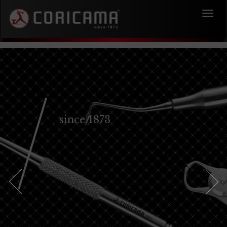
Toggl
navig
since 1873