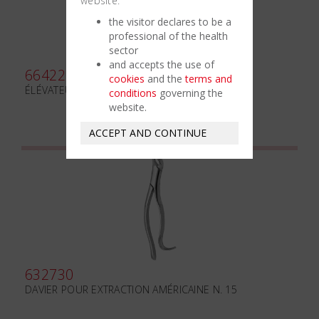
website:
the visitor declares to be a
professional of the health
sector
and accepts the use of
664220
cookies
and the
terms and
ÉLÉVATEUR DE RACINES mm3 GAUCHE
conditions
governing the
website.
ACCEPT AND CONTINUE
632730
DAVIER POUR EXTRACTION AMÉRICAINE N. 15