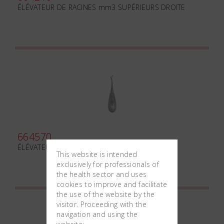
ÉLÉVATEUR DE RACINES mm3 SUPÉRIEURS DROITE
664570
ÉLÉVATEUR DE RACINES CRYER GAUCHE
This website is intended
exclusively for professionals of
the health sector and uses
cookies to improve and facilitate
the use of the website by the
visitor. Proceeding with the
navigation and using the