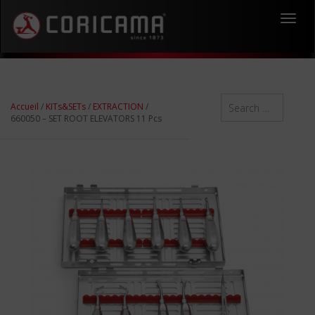
Toggl
navig
Accueil
/
KITs&SETs
/
EXTRACTION
/
660050 – SET ROOT ELEVATORS 11 Pcs