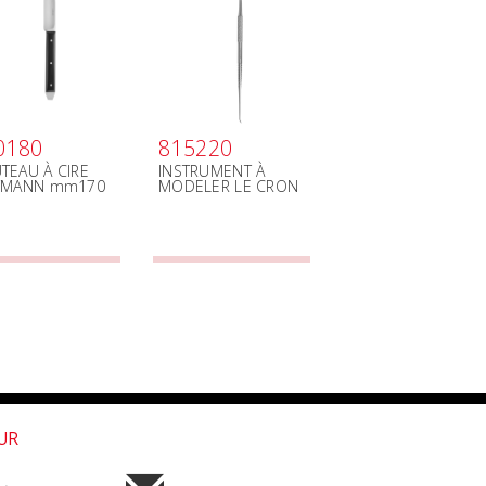
0180
815220
TEAU À CIRE
INSTRUMENT À
TMANN mm170
MODELER LE CRON
OUR