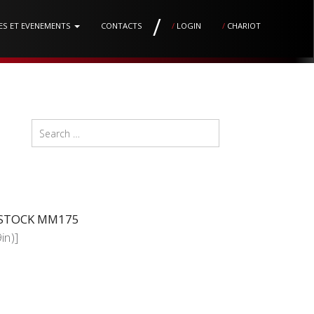
/
ES ET EVENEMENTS
CONTACTS
/
LOGIN
/
CHARIOT
NSTOCK MM175
in)]