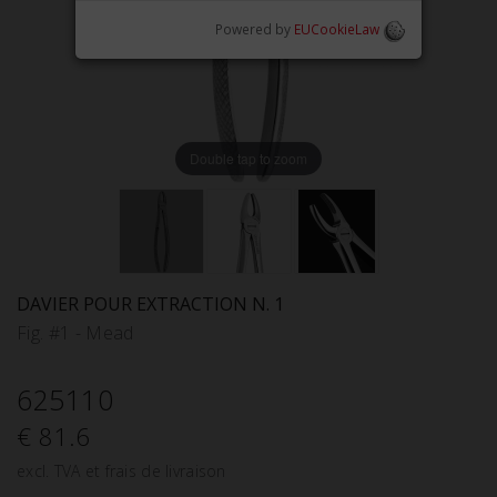
Powered by
EUCookieLaw
Double tap to zoom
DAVIER POUR EXTRACTION N. 1
Fig. #1 - Mead
625110
€ 81.6
excl. TVA et frais de livraison