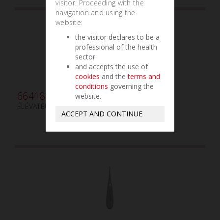
visitor. Proceeding with the
navigation and using the
website:
the visitor declares to be a
professional of the health
sector
and accepts the use of
cookies
and the
terms and
conditions
governing the
664180
website.
ÉLÉVATEUR DE RACINES WHITE mm4 ANGLÉ
ACCEPT AND CONTINUE