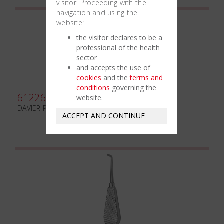
visitor. Proceeding with the
navigation and using the
website:
the visitor declares to be a
professional of the health
sector
and accepts the use of
cookies
and the
terms and
conditions
governing the
612260
website.
DAVIER POUR EXTRACTION BLADE BEAKS N.18
ACCEPT AND CONTINUE