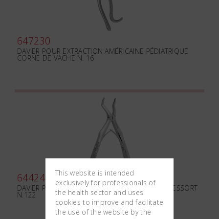
647230
DAVIER POUR EXTRACTION AMÉRICAINE PÉDIATRIQUE
CORNE DE VACHE N. 16
This website is intended
644240
exclusively for professionals of
DAVIER POUR EXTRACTION PÉDIATRIQUE AVEC RESSORT
the health sector and uses
N.122
cookies to improve and facilitate
the use of the website by the