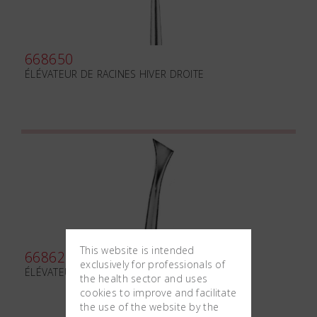
668650
ÉLÉVATEUR DE RACINES HIVER DROITE
This website is intended
668625
exclusively for professionals of
ÉLÉVATEUR DE RACINES W.BARRY DROITE
the health sector and uses
cookies to improve and facilitate
the use of the website by the