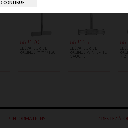
D CONTINUE
668670
668635
66
ÉLÉVATEUR DE
ÉLÉVATEUR DE
ÉLÉ
RACINES mm4/130
RACINES WINTER 1L
RAC
GAUCHE
N.2
/ INFORMATIONS
/ RESTEZ À J