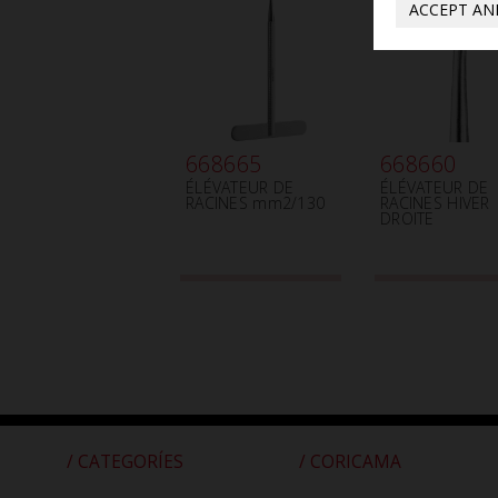
ACCEPT AN
668665
668660
ÉLÉVATEUR DE
ÉLÉVATEUR DE
RACINES mm2/130
RACINES HIVER
DROITE
/ CATEGORÍES
/ CORICAMA