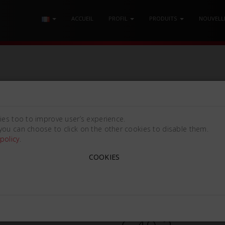
ACCUEIL
PROFIL
PRODUITS
NOUVELL
 MANCHE CROSS-BAR
/ ÉLÉVATEUR DE RACINES POTTS Mm3.0
ies too to improve user’s experience.
you can choose to click on the other cookies to disable them.
policy
.
COOKIES
ÉLÉVATEUR DE RACINES P
POTTS N.2 [3x150mm (0.12
668685