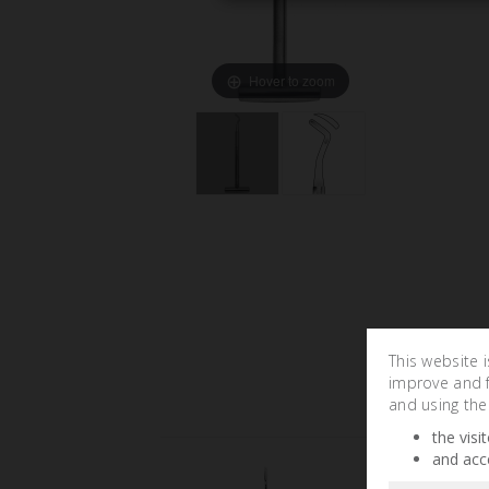
Hover to zoom
This website 
improve and fa
and using the
the visi
and acc