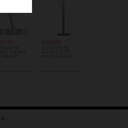
8610
668680
VATEUR DE
ÉLÉVATEUR DE
INES W.BARRY
RACINES POTTS
1 GAUCHE
mm3.0 GAUCHE
OUR