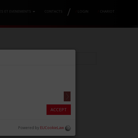
/
ES ET EVENEMENTS
CONTACTS
/
LOGIN
/
CHARIOT
OTTS MM3.0 DROITE
x5.91in)]
ACCEPT
Powered by
EUCookieLaw