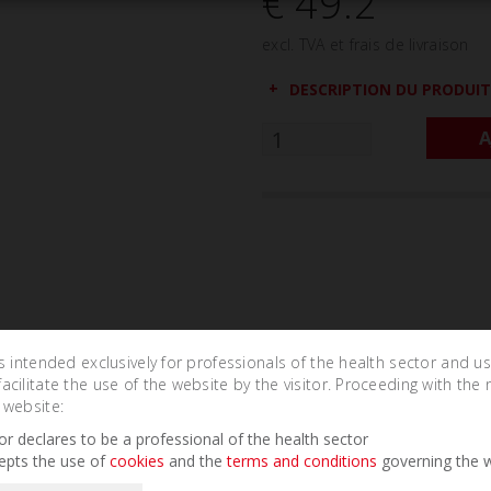
€ 49.2
excl. TVA et frais de livraison
DESCRIPTION DU PRODUIT
A
is intended exclusively for professionals of the health sector and u
cilitate the use of the website by the visitor. Proceeding with the 
 website:
Related Products
tor declares to be a professional of the health sector
epts the use of
cookies
and the
terms and conditions
governing the w