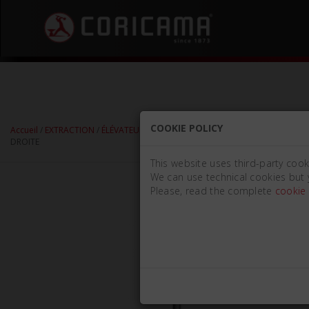
COOKIE POLICY
Accueil
/
EXTRACTION
/
ÉLÉVATEURS DE RACINES
/
ÉLÉVATEURS DE RACINES -
DROITE
This website uses third-party cook
We can use technical cookies but 
Please, read the complete
cookie 