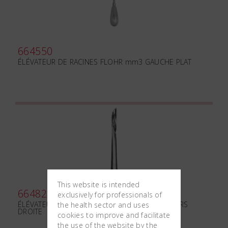
664550
ÉLÉVATEUR DE RACINES FLOHR mm3 GAUCHE PLAT
This website is intended
664820
exclusively for professionals of
ÉLÉVATEUR DE RACINES KOPP mm3.6 SUPÉRIEURS
the health sector and uses
DROITE
cookies to improve and facilitate
the use of the website by the