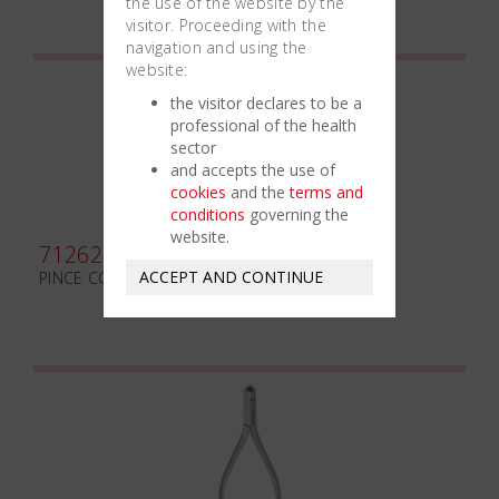
the use of the website by the
visitor. Proceeding with the
navigation and using the
website:
the visitor declares to be a
professional of the health
sector
and accepts the use of
cookies
and the
terms and
conditions
governing the
website.
712621
ACCEPT AND CONTINUE
PINCE COUPANTE N.85 TC 15°