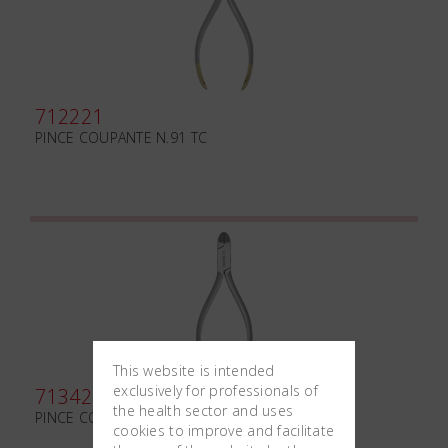
712221
PINCE COUPANTE N.91 TC
This website is intended
exclusively for professionals of
713421
the health sector and uses
PINCE COUPANTE N.87 TC
cookies to improve and facilitate