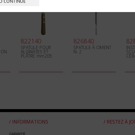
D CONTINUE
822140
826840
82
SPATULE POUR
SPATULE À CIMENT
INS
RON
ALGINATES ET
N. 2
SCU
PLÂTRE mm205
CÉR
/ INFORMATIONS
/ RESTEZ À J
GARANTIE