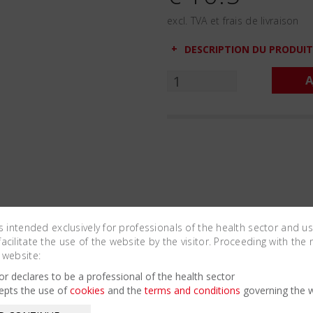
excl. TVA et frais de livraison
DESCRIPTION DU PRODUIT
A
is intended exclusively for professionals of the health sector and u
cilitate the use of the website by the visitor. Proceeding with the 
 website:
Related Products
tor declares to be a professional of the health sector
epts the use of
cookies
and the
terms and conditions
governing the w