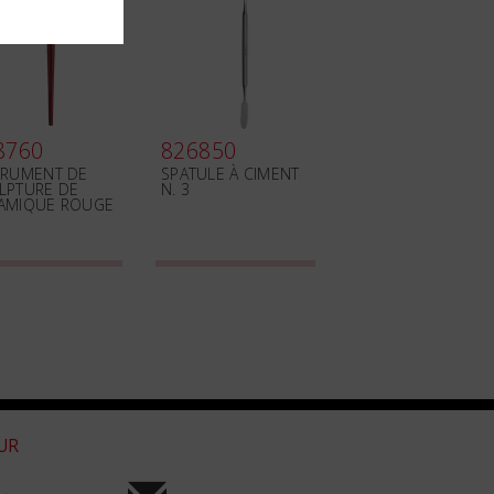
8760
826850
TRUMENT DE
SPATULE À CIMENT
LPTURE DE
N. 3
AMIQUE ROUGE
OUR