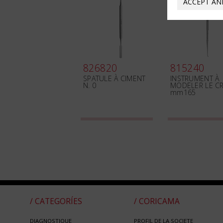
ACCEPT AN
826820
815240
SPATULE À CIMENT
INSTRUMENT À
N. 0
MODELER LE C
mm165
/ CATEGORÍES
/ CORICAMA
DIAGNOSTIQUE
PROFIL DE LA SOCIETE