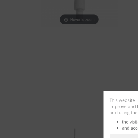
Hover to zoom
This website 
improve and fa
and using the
the visi
and acc