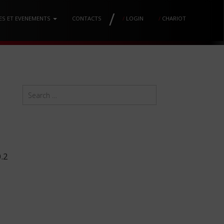
/
ES ET EVENEMENTS
CONTACTS
/
LOGIN
/
CHARIOT
.2