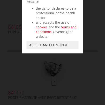
website:
the visitor declares to be a
professional of the health
sector
and accepts the use of
841355
cookies
and the
terms and
conditions
governing the
PORTE-EMPREINTE L5 - L
website.
ACCEPT AND CONTINUE
841170
PORTE-EMPREINTE AVEC BORD RÉTENTIF UP