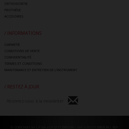
ORTHODONTIE
PROTHÈSE
ACCESOIRES
/ INFORMATIONS
GARANTIE
CONDITIONS DE VENTE
CONFIDENTIALITÈ
TERMES ET CONDITIONS
MAINTENANCE ET ENTRETIEN DE L’INSTRUMENT
/ RESTEZ À JOUR
Abonnez-vous à la newsletter
© CORICAMA Srl | P.IVA e CF 01713980934 | VAT n.IT01713980934 | REA