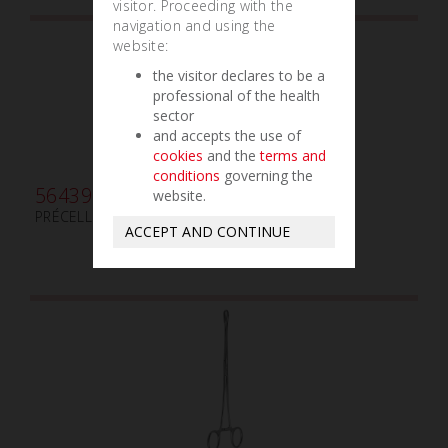
visitor. Proceeding with the
navigation and using the
website:
the visitor declares to be a
professional of the health
sector
and accepts the use of
cookies
and the
terms and
conditions
governing the
564390
website.
PRÉCELLE ROUND mm175 1x2 DIAMANTÉ
ACCEPT AND CONTINUE