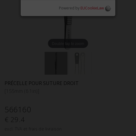
Powered by
EUCookieLaw
Double tap to zoom
PRÉCELLE POUR SUTURE DROIT
[155mm (6.1in)]
566160
€ 29.4
excl. TVA et frais de livraison