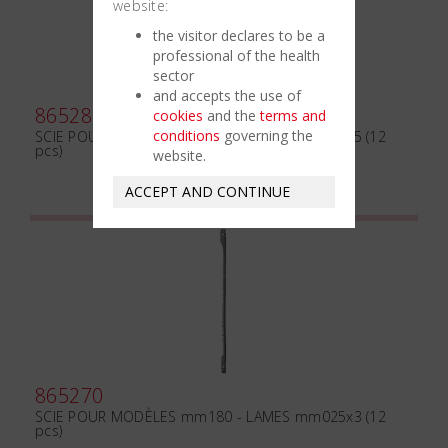
website:
the visitor declares to be a
professional of the health
sector
and accepts the use of
865280
cookies
and the
terms and
conditions
governing the
SCIE POUR MODÈLES mm180 - LAMES mm025x5 (12
pcs)
website.
ACCEPT AND CONTINUE
865270
SCIE POUR MODÈLES mm180 - LAMES mm025x3 (12
pcs)