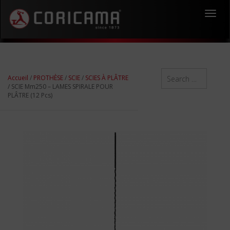
Toggl
navig
Accueil
/
PROTHÈSE
/
SCIE
/
SCIES À PLÂTRE
/ SCIE Mm250 – LAMES SPIRALE POUR
PLÂTRE (12 Pcs)