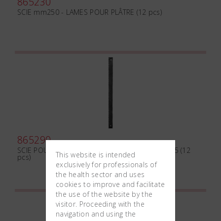
865230
SCIE mm250 - LAMES POUR PLÂTRE (12 pcs)
865290
SCIE POUR MODÈLES mm180 - LAMES mm012x5 (12
This website is intended
pcs)
exclusively for professionals of
the health sector and uses
cookies to improve and facilitate
the use of the website by the
visitor. Proceeding with the
navigation and using the