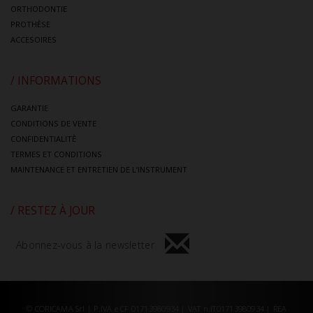
ORTHODONTIE
PROTHÈSE
ACCESOIRES
/ INFORMATIONS
GARANTIE
CONDITIONS DE VENTE
CONFIDENTIALITÈ
TERMES ET CONDITIONS
MAINTENANCE ET ENTRETIEN DE L’INSTRUMENT
/ RESTEZ À JOUR
Abonnez-vous à la newsletter
© CORICAMA Srl | P.IVA e CF 01713980934 | VAT n.IT01713980934 | REA