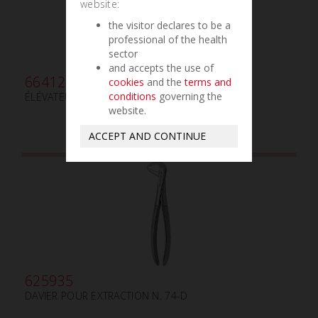
website:
the visitor declares to be a
professional of the health
sector
and accepts the use of
664120
cookies
and the
terms and
conditions
governing the
ÉLÉVATEUR DE RACINES BEIN ROND mm3
website.
ACCEPT AND CONTINUE
625935
DAVIER POUR EXTRACTION N. 74-D