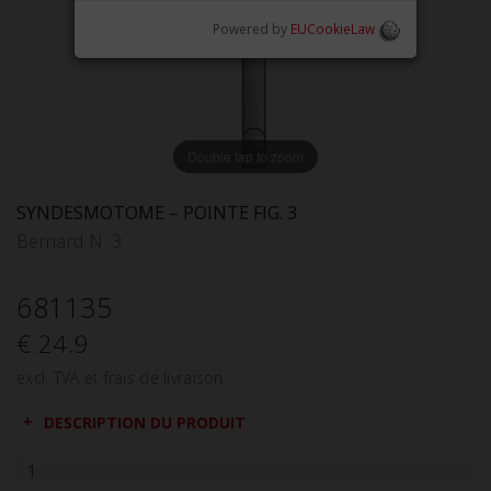
Powered by
EUCookieLaw
Double tap to zoom
SYNDESMOTOME – POINTE FIG. 3
Bernard N. 3
681135
€ 24.9
excl. TVA et frais de livraison
DESCRIPTION DU PRODUIT