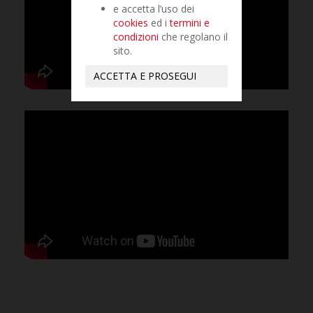
e accetta l’uso dei
cookies
ed i
termini e
condizioni
che regolano il
sito.
ACCETTA E PROSEGUI