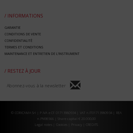
/ INFORMATIONS
GARANTIE
CONDITIONS DE VENTE
CONFIDENTIALITÈ
TERMES ET CONDITIONS
MAINTENANCE ET ENTRETIEN DE L’INSTRUMENT
/ RESTEZ À JOUR
Abonnez-vous à la newsletter
© CORICAMA Srl | P.IVA e CF 01713980934 | VAT n.IT01713980934 | REA
n.PN98566 | Share capital € 20.000,00
Legal notes
|
Cookies
|
Privacy
|
CREDITS