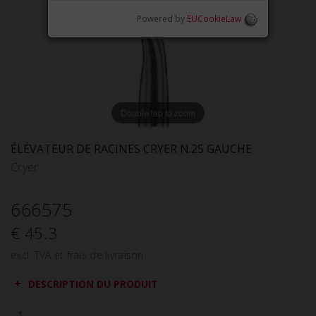
Powered by
EUCookieLaw
Double tap to zoom
ÉLÉVATEUR DE RACINES CRYER N.25 GAUCHE
Cryer
666575
€ 45.3
excl. TVA et frais de livraison
DESCRIPTION DU PRODUIT