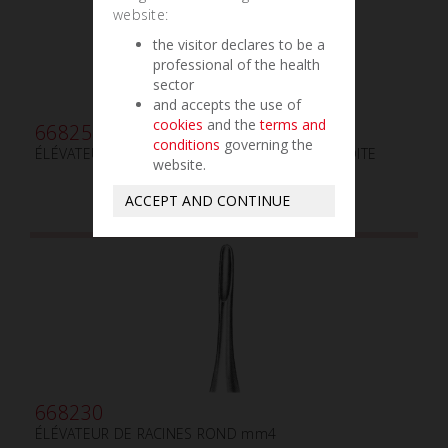
website:
the visitor declares to be a
professional of the health
sector
and accepts the use of
cookies
and the
terms and
668250
conditions
governing the
ÉLÉVATEUR DE RACINES mm2.5 INFÉRIEURS DROITE
website.
ACCEPT AND CONTINUE
668230
ÉLÉVATEUR DE RACINES ROND mm4