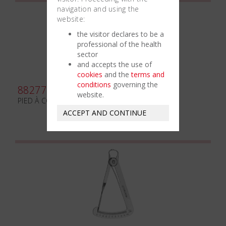
navigation and using the
website:
the visitor declares to be a
professional of the health
sector
and accepts the use of
cookies
and the
terms and
conditions
governing the
882770
website.
PIED À COULISSE
ACCEPT AND CONTINUE