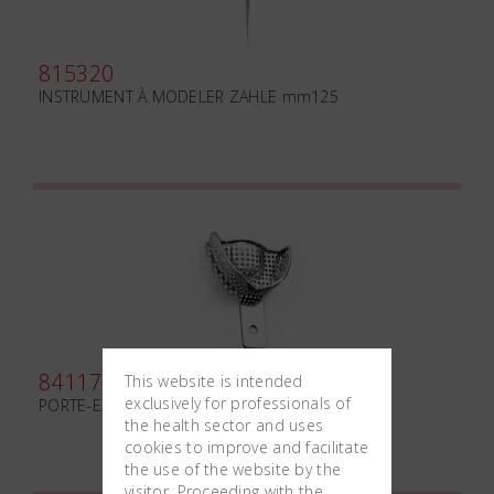
815320
INSTRUMENT À MODELER ZAHLE mm125
841170
This website is intended
exclusively for professionals of
PORTE-EMPREINTE AVEC BORD RÉTENTIF UP
the health sector and uses
cookies to improve and facilitate
the use of the website by the
visitor. Proceeding with the