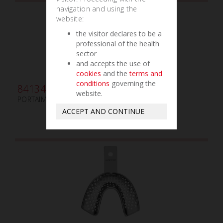
navigation and using the
website:
the visitor declares to be a
professional of the health
sector
and accepts the use of
cookies
and the
terms and
conditions
governing the
841340
website.
PORTAIMPRESIÓN U4 - M
ACCEPT AND CONTINUE