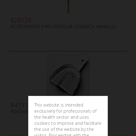
828720
INSTRUMENTO PARA MODELAR CERÁMICA AMARILLO
841310
This website is intended
exclusively for professionals of
PORTAIMPRESIÓN U1 - XXS
the health sector and uses
cookies to improve and facilitate
the use of the website by the
visitor. Proceeding with the