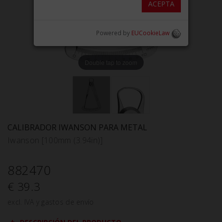
ACEPTA
Powered by
EUCookieLaw
Double tap to zoom
CALIBRADOR IWANSON PARA METAL
Iwanson [100mm (3.94in)]
882470
€ 39.3
excl. IVA y gastos de envío