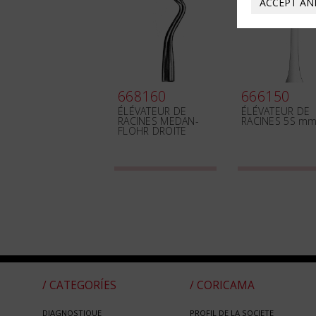
ACCEPT AN
668160
666150
ÉLÉVATEUR DE
ÉLÉVATEUR DE
RACINES MEDAN-
RACINES 5S m
FLOHR DROITE
/ CATEGORÍES
/ CORICAMA
DIAGNOSTIQUE
PROFIL DE LA SOCIETE