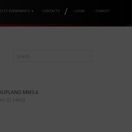
/
ES ET EVENEMENTS
CONTACTS
/
LOGIN
/
CHARIOT
COUPLAND MM3.6
m (0.14in)]