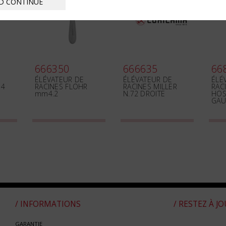
D CONTINUE
666350
666635
66
ÉLÉVATEUR DE
ÉLÉVATEUR DE
ÉLÉ
m4
RACINES FLOHR
RACINES MILLER
RAC
mm4.2
N.72 DROITE
HOS
GAU
/ INFORMATIONS
/ RESTEZ À J
GARANTIE