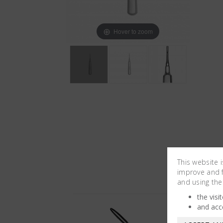
Hover to zoom
This website 
improve and fa
and using the
the visi
and acc