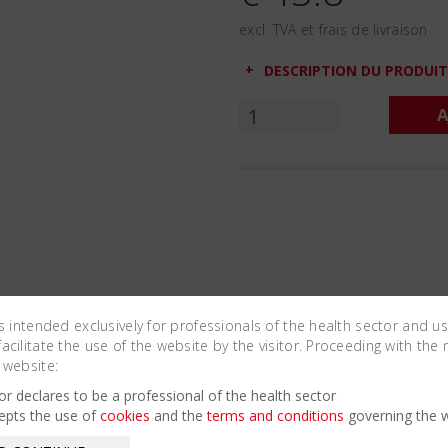
excl. TVA et frais de livraison
DESCRIPTION DU PRODUIT
A
is intended exclusively for professionals of the health sector and u
cilitate the use of the website by the visitor. Proceeding with the 
 website:
Related Products
tor declares to be a professional of the health sector
epts the use of
cookies
and the
terms and conditions
governing the w