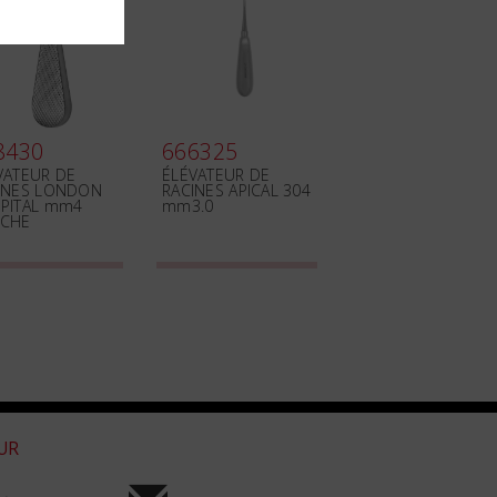
8430
666325
VATEUR DE
ÉLÉVATEUR DE
INES LONDON
RACINES APICAL 304
PITAL mm4
mm3.0
CHE
OUR