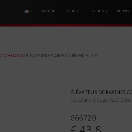
ACCUEIL
PROFIL
PRODUITS
NOUVELL
 MANCHE LONG
/ ÉLÉVATEUR DE RACINES COUPLAND Mm3.6
ÉLÉVATEUR DE RACINES 
Coupland Gouge A2C [3.6m
666720
€ 43.8