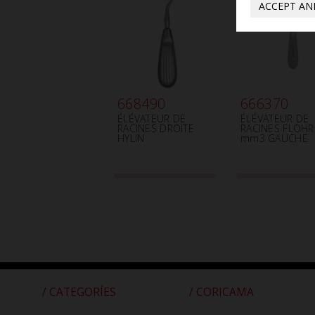
ACCEPT AN
668490
666370
ÉLÉVATEUR DE
ÉLÉVATEUR DE
RACINES DROITE
RACINES FLOHR
HYLIN
mm3 GAUCHE
/ CATEGORÍES
/ CORICAMA