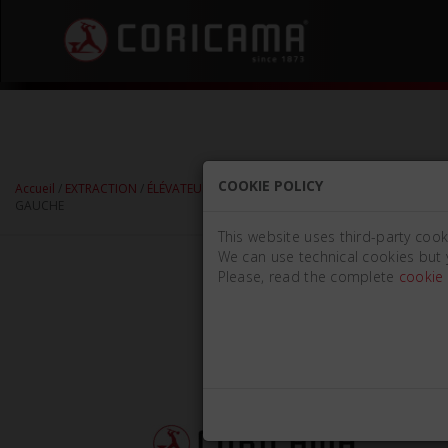
COOKIE POLICY
Accueil
/
EXTRACTION
/
ÉLÉVATEURS DE RACINES
/
ÉLÉVATEURS DE RACINES -
GAUCHE
This website uses third-party cook
We can use technical cookies but 
Please, read the complete
cookie 