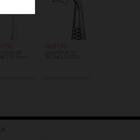
6150
668190
VATEUR DE
ÉLÉVATEUR DE
INES 5S mm4
RACINES DROITE
OUR