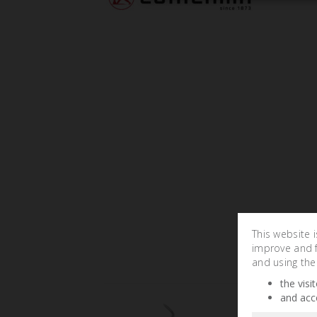
This website 
improve and fa
and using the
the visi
and acc