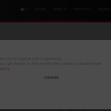
ACCUEIL
PROFIL
PRODUITS
NOUVELL
 MANCHE LONG
/ ÉLÉVATEUR DE RACINES CRYER N.25-S
ies too to improve user’s experience.
you can choose to click on the other cookies to disable them.
policy
.
COOKIES
ÉLÉVATEUR DE RACINES C
Cryer
666585