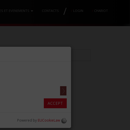
/
ES ET EVENEMENTS
CONTACTS
/
LOGIN
/
CHARIOT
RYER N.25-S GAUCHE
ACCEPT
Powered by
EUCookieLaw