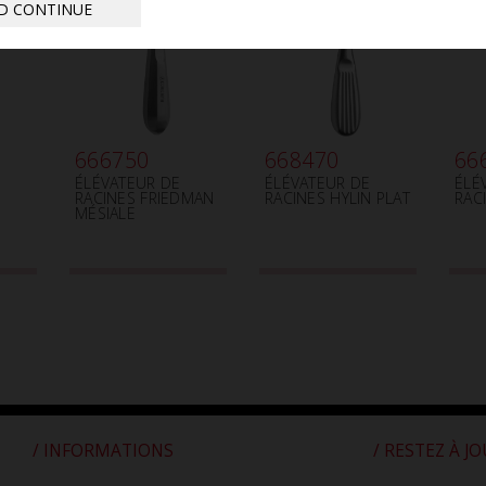
D CONTINUE
666750
668470
66
ÉLÉVATEUR DE
ÉLÉVATEUR DE
ÉLÉ
RACINES FRIEDMAN
RACINES HYLIN PLAT
RAC
MÉSIALE
/ INFORMATIONS
/ RESTEZ À J