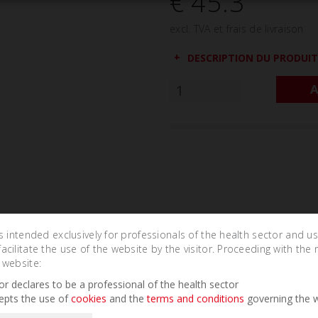
€ 45.3
excl. TVA et frais de livraison
DESCRIPTION DU PRODUIT
A
is intended exclusively for professionals of the health sector and u
cilitate the use of the website by the visitor. Proceeding with the 
 website:
Related Products
tor declares to be a professional of the health sector
epts the use of
cookies
and the
terms and conditions
governing the w