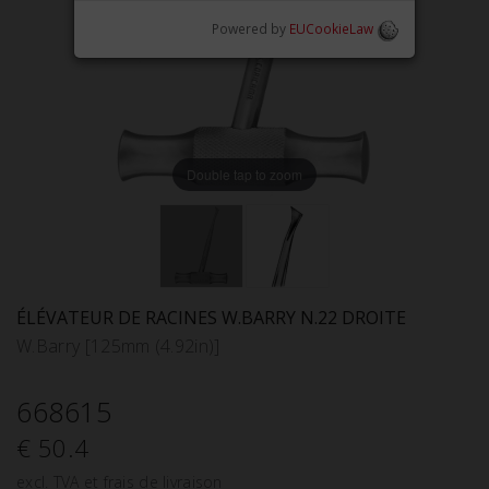
Powered by
EUCookieLaw
Double tap to zoom
ÉLÉVATEUR DE RACINES W.BARRY N.22 DROITE
W.Barry [125mm (4.92in)]
668615
€ 50.4
excl. TVA et frais de livraison