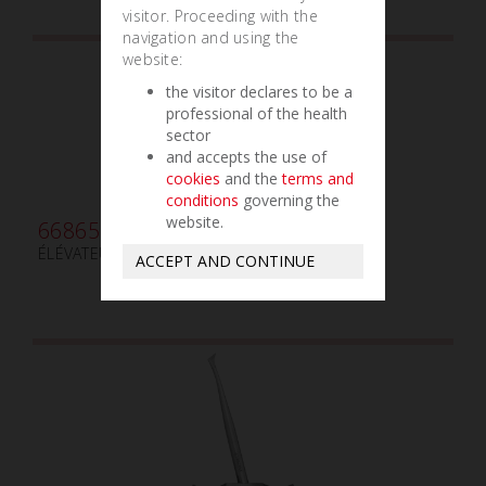
visitor. Proceeding with the
navigation and using the
website:
the visitor declares to be a
professional of the health
sector
and accepts the use of
cookies
and the
terms and
conditions
governing the
website.
668655
ÉLÉVATEUR DE RACINES WINTER 12L GAUCHE
ACCEPT AND CONTINUE