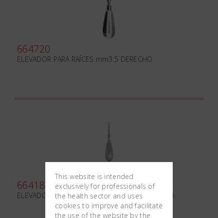
664720
ELEVADOR PARA RAÍCES mm3.5 DERECHO
This website is intended
664180
exclusively for professionals of
ELEVADOR PARA RAÍCES WHITE mm4 ANGULADO
the health sector and uses
cookies to improve and facilitate
the use of the website by the