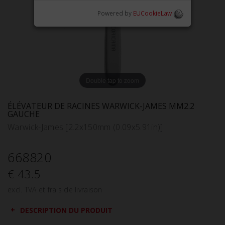
Powered by
EUCookieLaw
Double tap to zoom
ÉLÉVATEUR DE RACINES WARWICK-JAMES MM2.2
GAUCHE
Warwick-James [2.2x150mm (0.09x5.91in)]
668820
€ 43.5
excl. TVA et frais de livraison
DESCRIPTION DU PRODUIT