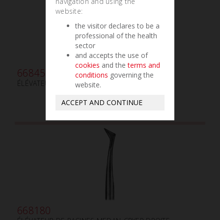
navigation and using the
website:
the visitor declares to be a
professional of the health
sector
and accepts the use of
cookies
and the
terms and
668450
conditions
governing the
ÉLÉVATEUR DE RACINES HYLIN mm3.0
website.
ACCEPT AND CONTINUE
668180