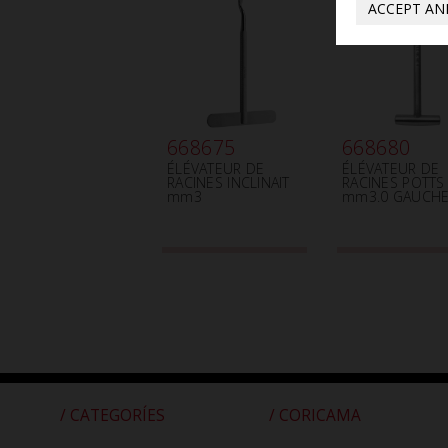
ACCEPT AN
668675
668680
ÉLÉVATEUR DE
ÉLÉVATEUR DE
RACINES INCLINAIT
RACINES POTTS
mm3
mm3.0 GAUCH
/ CATEGORÍES
/ CORICAMA