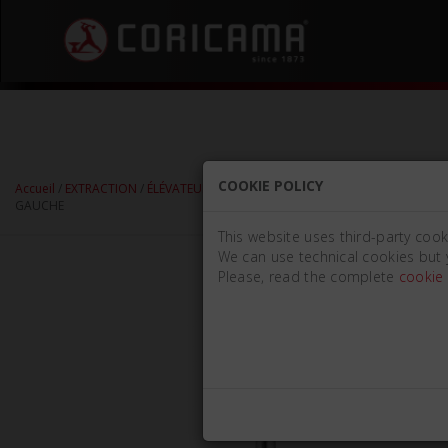
COOKIE POLICY
Accueil
/
EXTRACTION
/
ÉLÉVATEURS DE RACINES
/
ÉLÉVATEURS DE RACINES -
GAUCHE
This website uses third-party cook
We can use technical cookies but 
Please, read the complete
cookie 