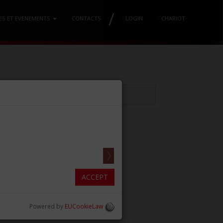
/
ES ET EVENEMENTS
CONTACTS
/
LOGIN
/
CHARIOT
INTER 11L GAUCHE
ACCEPT
Powered by
EUCookieLaw