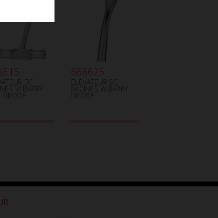
8615
668625
VATEUR DE
ÉLÉVATEUR DE
INES W.BARRY
RACINES W.BARRY
2 DROITE
DROITE
OUR