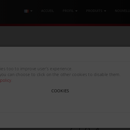
ACCUEIL
PROFIL
PRODUITS
NOUVELL
 MANCHE CROSS-BAR
/ ÉLÉVATEUR DE RACINES WINTER 11L
ies too to improve user’s experience.
you can choose to click on the other cookies to disable them.
policy
.
COOKIES
ÉLÉVATEUR DE RACINES W
WINTER 11L
668645