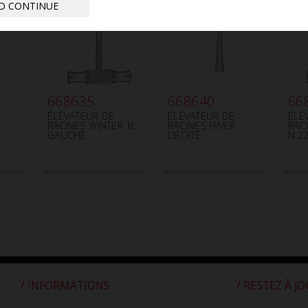
D CONTINUE
668635
668640
66
ÉLÉVATEUR DE
ÉLÉVATEUR DE
ÉLÉ
RACINES WINTER 1L
RACINES HIVER
RAC
E
GAUCHE
DROITE
N.2
/ INFORMATIONS
/ RESTEZ À J