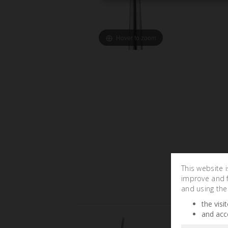
Hover to zoom
This website 
improve and fa
and using the
the visi
and acc