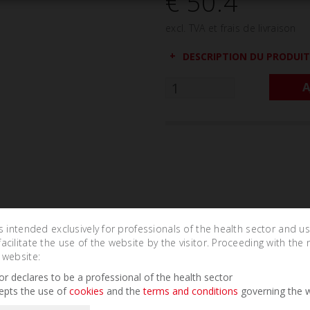
€ 50.4
excl. TVA et frais de livraison
DESCRIPTION DU PRODUIT
A
is intended exclusively for professionals of the health sector and u
cilitate the use of the website by the visitor. Proceeding with the 
 website:
Related Products
tor declares to be a professional of the health sector
epts the use of
cookies
and the
terms and conditions
governing the w