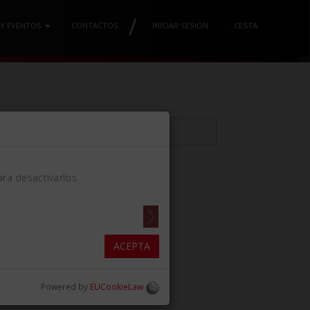
/
 Y EVENTOS
CONTACTOS
/
INICIAR SESIÓN
/
CESTA
ra desactivarlos.
INTER 11L IZQUIERDO
ACEPTA
Powered by
EUCookieLaw