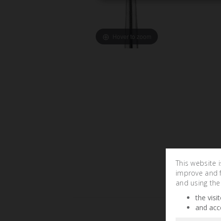
Hover to zoom
This website 
improve and fa
and using the
the visi
and acc