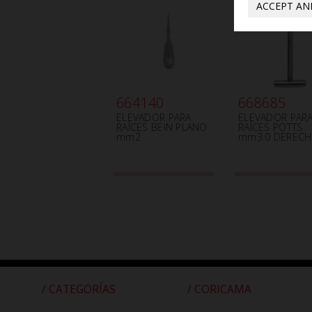
ACCEPT AN
664140
668685
ELEVADOR PARA
ELEVADOR PAR
RAÍCES BEIN PLANO
RAÍCES POTTS
mm2
mm3.0 DEREC
/ CATEGORÍAS
/ CORICAMA