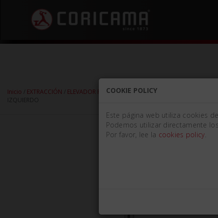
COOKIE POLICY
Inicio
/
EXTRACCIÓN
/
ELEVADOR PARA RAÍCES
/
ELEVADORES PARA RAÍCES -
IZQUIERDO
Este página web utiliza cookies d
Podemos utilizar directamente los
Por favor, lee la
cookies policy
.