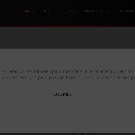
HOME
PERFIL
PRODUCTOS
NOTICIAS
 MANGO CORTO
/ ELEVADOR PARA RAÍCES WINTER 11L
e terceras partes también para mejorar el funcionamento del sitio.
 cookies técnicos, pero pueden hacer click en los otros cookies pa
COOKIES
ELEVADOR PARA RAÍCES W
WINTER 11L
668645