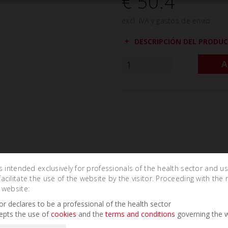
€ 50.4
excl. IVA y gastos de envío
DESCRIPCIÓN DEL PRODU
A
is intended exclusively for professionals of the health sector and u
cilitate the use of the website by the visitor. Proceeding with the 
 website:
Related Products
tor declares to be a professional of the health sector
epts the use of
cookies
and the
terms and conditions
governing the w