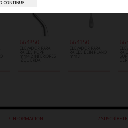
D CONTINUE
664850
664150
66
A
ELEVADOR PARA
ELEVADOR PARA
ELE
RAÍCES KOPP
RAÍCES BEIN PLANO
RAÍ
HO
mm4.2 INFERIORES
mm3
SUP
IZQUIERDA
DER
/ INFORMACIÓN
/ SUSCRÍBETE