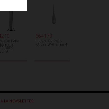
4210
664170
VADOR PARA
ELEVADOR PARA
CES mm3
RAÍCES WHITE mm4
ERIORES
ECHA
 A LA NEWSLETTER