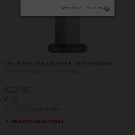
Powered by
EUCookieLaw
Double tap to zoom
SPATULE POUR ALGINATES ET PLÂTRE MM180
[42/36x180mm (1.65/1.42x7.09in)]
822180
€ 12
excl. TVA et frais de livraison
DESCRIPTION DU PRODUIT