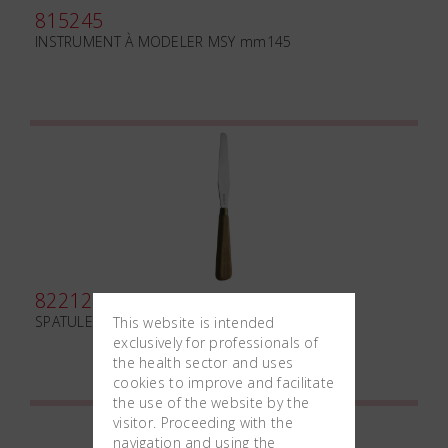
815245
INSTRUMENT À MODELER MSY mm145
822120
SPATULE POUR ELASTOMÈRES RIGIDE
This website is intended
exclusively for professionals of
the health sector and uses
cookies to improve and facilitate
the use of the website by the
visitor. Proceeding with the
navigation and using the