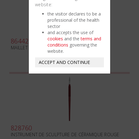
website:
the visitor declares to be a
professional of the health
sector
and accepts the use of
cookies
and the
terms and
864420
conditions
governing the
MAILLET mm220 POINTE CARRÉ
website.
ACCEPT AND CONTINUE
828760
INSTRUMENT DE SCULPTURE DE CÉRAMIQUE ROUGE