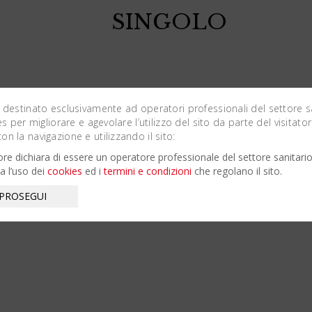
SINGOLO
 destinato esclusivamente ad operatori professionali del settore s
es per migliorare e agevolare l’utilizzo del sito da parte del visitator
n la navigazione e utilizzando il sito:
atore dichiara di essere un operatore professionale del settore sanitari
a l’uso dei
cookies
ed i
termini e condizioni
che regolano il sito.
 PROSEGUI