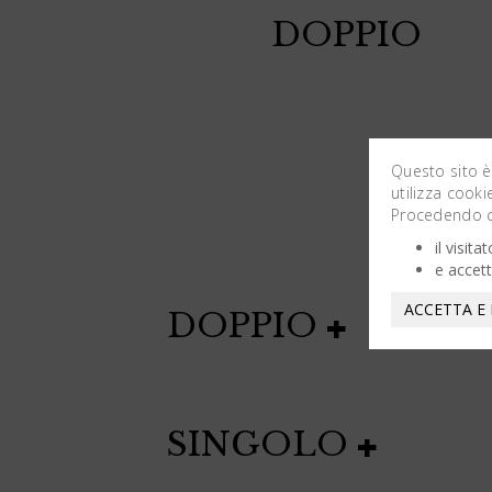
DOPPIO
Questo sito è
utilizza cooki
Procedendo co
il visit
e accett
ACCETTA E
DOPPIO
SINGOLO