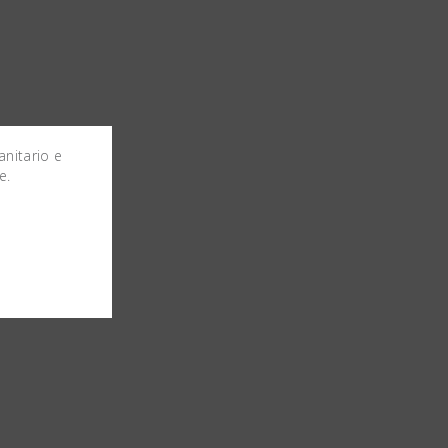
anitario e
e.
o