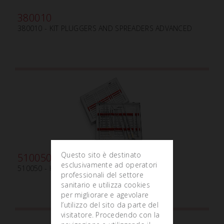
380010
380010 - KIT PLUGGERS AND SPREADERS ADVANCED
Questo sito è destinato
510050
esclusivamente ad operatori
510050 - KIT MICRO SURGERY
professionali del settore
sanitario e utilizza cookies
per migliorare e agevolare
l’utilizzo del sito da parte del
visitatore. Procedendo con la