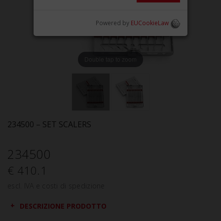
Powered by
EUCookieLaw
Double tap to zoom
234500 – SET SCALERS
234500
€ 410.1
escl. IVA e costi di spedizione
DESCRIZIONE PRODOTTO