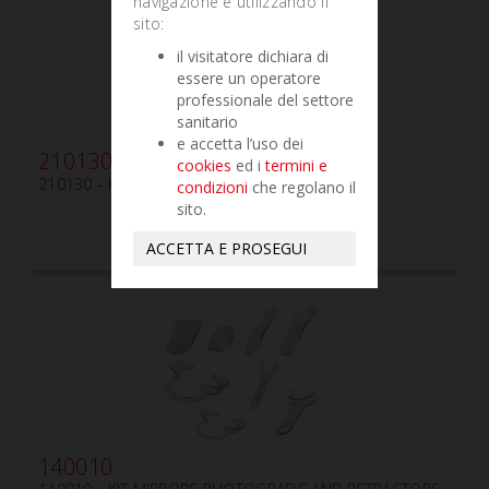
navigazione e utilizzando il
sito:
il visitatore dichiara di
essere un operatore
professionale del settore
sanitario
e accetta l’uso dei
210130
cookies
ed i
termini e
210130 - KIT PERIODONTAL ADVANCED
condizioni
che regolano il
sito.
ACCETTA E PROSEGUI
140010