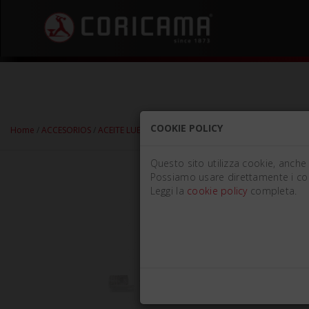
COOKIE POLICY
Home
/
ACCESORIOS
/
ACEITE LUBRICANTE
/ ACEITE LUBRICANTE Ml 12 PUN
Questo sito utilizza cookie, anche d
Possiamo usare direttamente i cooki
Leggi la
cookie policy
completa.