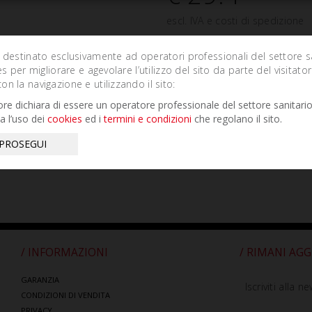
escl. IVA e costi di spedizione
DESCRIZIONE PRODOTTO
 destinato esclusivamente ad operatori professionali del settore s
es per migliorare e agevolare l’utilizzo del sito da parte del visitator
AG
n la navigazione e utilizzando il sito:
atore dichiara di essere un operatore professionale del settore sanitari
a l’uso dei
cookies
ed i
termini e condizioni
che regolano il sito.
 PROSEGUI
/ INFORMAZIONI
/ RIMANI AG
GARANZIA
Iscriviti alla n
CONDIZIONI DI VENDITA
PRIVACY