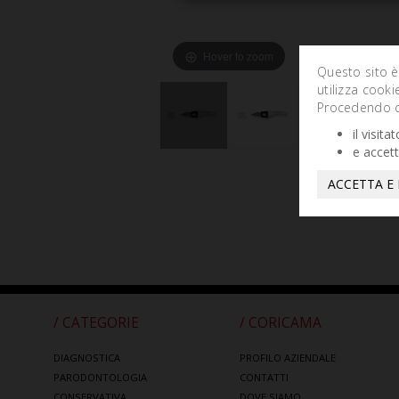
Hover to zoom
Questo sito è
utilizza cooki
Procedendo co
il visit
e accett
ACCETTA E
/ CATEGORIE
/ CORICAMA
DIAGNOSTICA
PROFILO AZIENDALE
PARODONTOLOGIA
CONTATTI
CONSERVATIVA
DOVE SIAMO