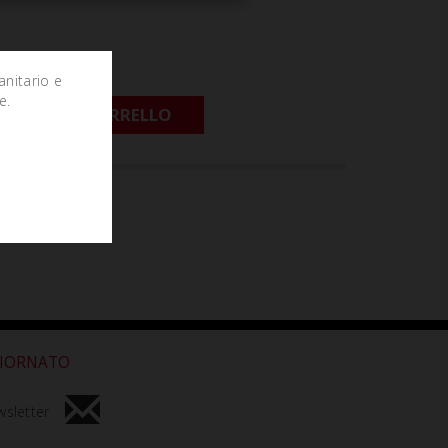
anitario e
e.
GIUNGI AL CARRELLO
o
GIORNATO
ewsletter