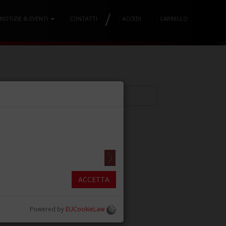
/
NOTIZIE & EVENTI
CONTATTI
/
ACCEDI
/
CARRELLO
12 PUNTA 7MM
ACCETTA
Powered by
EUCookieLaw