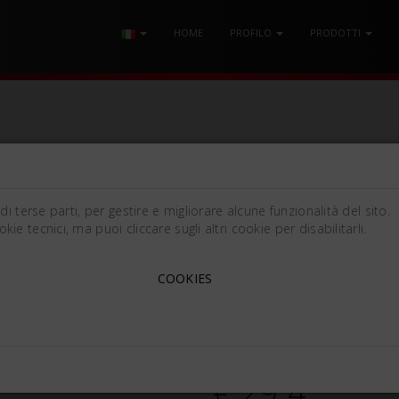
HOME
PROFILO
PRODOTTI
TA 7mm
i terse parti, per gestire e migliorare alcune funzionalità del sito.
e tecnici, ma puoi cliccare sugli altri cookie per disabilitarli.
ACEITE LUBRICANTE ML 
COOKIES
[7mm (0.28in)]
890950-esp
€ 29.4