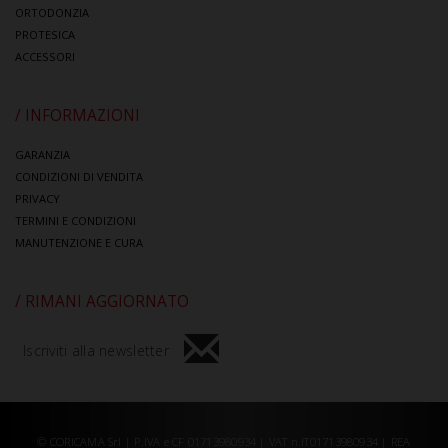
ORTODONZIA
PROTESICA
ACCESSORI
/ INFORMAZIONI
GARANZIA
CONDIZIONI DI VENDITA
PRIVACY
TERMINI E CONDIZIONI
MANUTENZIONE E CURA
/ RIMANI AGGIORNATO
Iscriviti alla newsletter
© CORICAMA Srl | P.IVA e CF 01713980934 | VAT n.IT01713980934 | REA