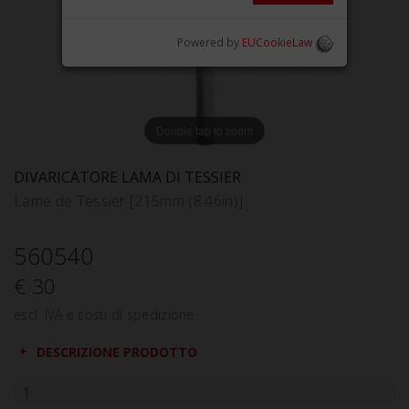
Powered by
EUCookieLaw
Double tap to zoom
DIVARICATORE LAMA DI TESSIER
Lame de Tessier [215mm (8.46in)]
560540
€ 30
escl. IVA e costi di spedizione
DESCRIZIONE PRODOTTO