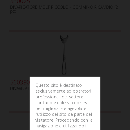
560025
DIVARICATORE MOLT PICCOLO - GOMMINO RICAMBIO (2
pz)
560390
Questo sito è destinato
DIVARICATORE ORIENTABILE
esclusivamente ad operatori
professionali del settore
sanitario e utilizza cookies
per migliorare e agevolare
l’utilizzo del sito da parte del
visitatore. Procedendo con la
navigazione e utilizzando il