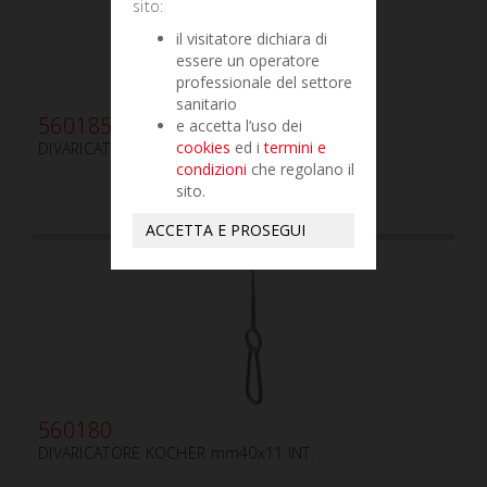
sito:
il visitatore dichiara di
essere un operatore
professionale del settore
sanitario
560185
e accetta l’uso dei
cookies
ed i
termini e
DIVARICATORE KOCHER mm40x11 EST.
condizioni
che regolano il
sito.
ACCETTA E PROSEGUI
560180
DIVARICATORE KOCHER mm40x11 INT.