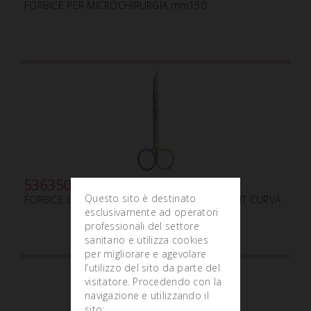
FORBICE PER MICROCHIRURGIA mm150
536350
Questo sito è destinato
FORBICE GOLDMAN-FOX mm130 SUPERIOR CUT CURVA
esclusivamente ad operatori
professionali del settore
sanitario e utilizza cookies
per migliorare e agevolare
l’utilizzo del sito da parte del
visitatore. Procedendo con la
navigazione e utilizzando il
sito: