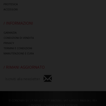
PROTESICA
ACCESSORI
/ INFORMAZIONI
GARANZIA
CONDIZIONI DI VENDITA
PRIVACY
TERMINI E CONDIZIONI
MANUTENZIONE E CURA
/ RIMANI AGGIORNATO
Iscriviti alla newsletter
© CORICAMA Srl | P.IVA e CF 01713980934 | VAT n.IT01713980934 | REA
n.PN98566 | Capitale sociale € 20.000,00