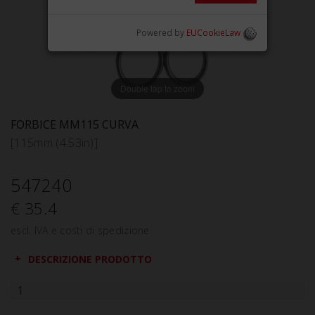
Powered by
EUCookieLaw
Double tap to zoom
FORBICE MM115 CURVA
[115mm (4.53in)]
547240
€ 35.4
escl. IVA e costi di spedizione
DESCRIZIONE PRODOTTO