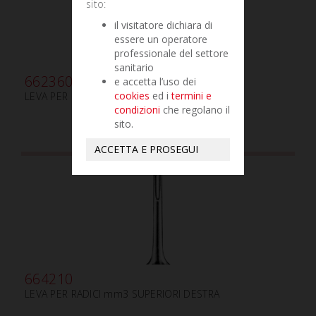
sito:
il visitatore dichiara di
essere un operatore
professionale del settore
sanitario
662360
e accetta l’uso dei
cookies
ed i
termini e
LEVA PER RADICI LUSSATORE mm5 CURVA
condizioni
che regolano il
sito.
ACCETTA E PROSEGUI
664210
LEVA PER RADICI mm3 SUPERIORI DESTRA