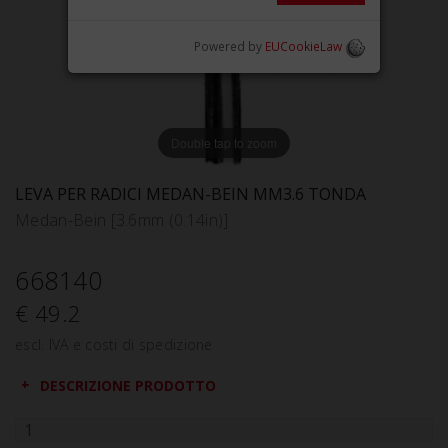
Powered by
EUCookieLaw
Double tap to zoom
LEVA PER RADICI MEDAN-BEIN MM3.6 TONDA
Medan-Bein [3.6mm (0.14in)]
668140
€ 49.2
escl. IVA e costi di spedizione
DESCRIZIONE PRODOTTO