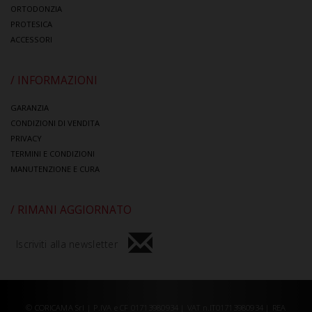
ORTODONZIA
PROTESICA
ACCESSORI
/ INFORMAZIONI
GARANZIA
CONDIZIONI DI VENDITA
PRIVACY
TERMINI E CONDIZIONI
MANUTENZIONE E CURA
/ RIMANI AGGIORNATO
Iscriviti alla newsletter
© CORICAMA Srl | P.IVA e CF 01713980934 | VAT n.IT01713980934 | REA