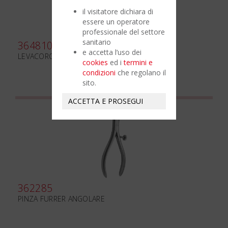
il visitatore dichiara di
essere un operatore
professionale del settore
sanitario
364810
e accetta l’uso dei
LEVACORONE AUTOMATICO - PUNTA N.1
cookies
ed i
termini e
condizioni
che regolano il
sito.
ACCETTA E PROSEGUI
362285
PINZA FURRER ANGOLARE