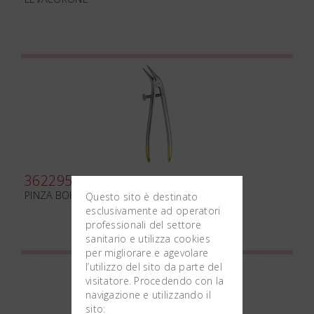
362295
PINZA BOHM DIAMANTATA mm150
Questo sito è destinato
esclusivamente ad operatori
professionali del settore
sanitario e utilizza cookies
per migliorare e agevolare
l’utilizzo del sito da parte del
visitatore. Procedendo con la
navigazione e utilizzando il
sito: