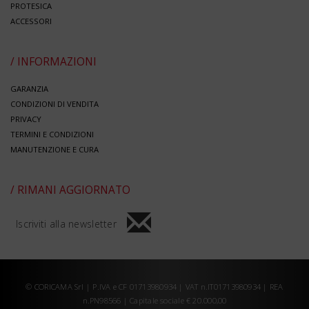
PROTESICA
ACCESSORI
/ INFORMAZIONI
GARANZIA
CONDIZIONI DI VENDITA
PRIVACY
TERMINI E CONDIZIONI
MANUTENZIONE E CURA
/ RIMANI AGGIORNATO
Iscriviti alla newsletter
© CORICAMA Srl | P.IVA e CF 01713980934 | VAT n.IT01713980934 | REA
n.PN98566 | Capitale sociale € 20.000,00