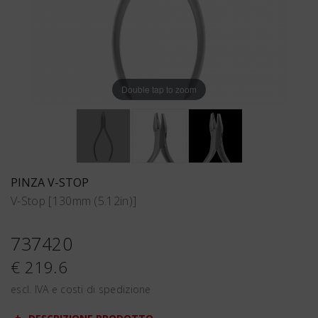
Double tap to zoom
PINZA V-STOP
V-Stop [130mm (5.12in)]
737420
€ 219.6
escl. IVA e costi di spedizione