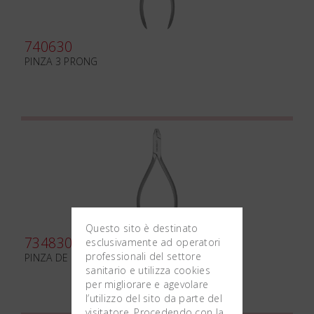
740630
PINZA 3 PRONG
Questo sito è destinato
734830
esclusivamente ad operatori
professionali del settore
PINZA DE LA ROSA mm125 SCANALATA
sanitario e utilizza cookies
per migliorare e agevolare
l’utilizzo del sito da parte del
visitatore. Procedendo con la