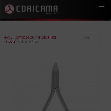
Toggl
navig
Home
/
ORTODONZIA
/
PINZE
/
PINZE
PIEGA FILI
/ PINZA V-STOP