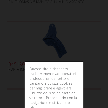
P.K. THOMAS N.5 MANICO ALLUMINIO ARGENTO
845190
Questo sito è destinato
PORTA-IMPRONTE MONOUSO SL1 - XS
esclusivamente ad operatori
professionali del settore
sanitario e utilizza cookies
per migliorare e agevolare
l’utilizzo del sito da parte del
visitatore. Procedendo con la
navigazione e utilizzando il
sito: