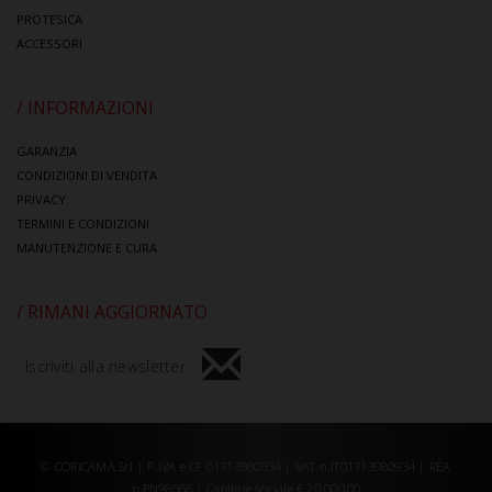
PROTESICA
ACCESSORI
/ INFORMAZIONI
GARANZIA
CONDIZIONI DI VENDITA
PRIVACY
TERMINI E CONDIZIONI
MANUTENZIONE E CURA
/ RIMANI AGGIORNATO
Iscriviti alla newsletter
© CORICAMA Srl | P.IVA e CF 01713980934 | VAT n.IT01713980934 | REA
n.PN98566 | Capitale sociale € 20.000,00