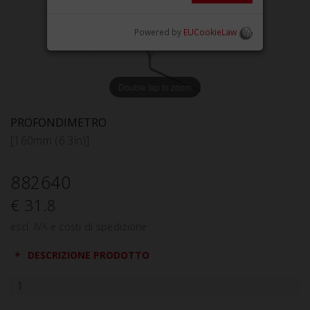
Powered by
EUCookieLaw
Double tap to zoom
PROFONDIMETRO
[160mm (6.3in)]
882640
€ 31.8
escl. IVA e costi di spedizione
DESCRIZIONE PRODOTTO