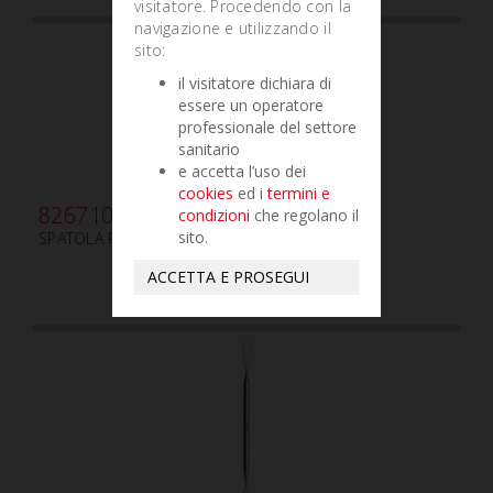
visitatore. Procedendo con la
navigazione e utilizzando il
sito:
il visitatore dichiara di
essere un operatore
professionale del settore
sanitario
e accetta l’uso dei
cookies
ed i
termini e
826710
condizioni
che regolano il
sito.
SPATOLA PER CEMENTO SOTTILE
ACCETTA E PROSEGUI