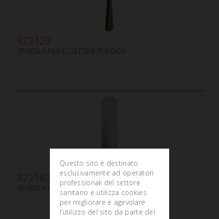
822120
SPATOLA PER ELASTOMERI RIGIDA
Questo sito è destinato
esclusivamente ad operatori
822180
professionali del settore
SPATOLA PER ALGINATO E GESSO mm180
sanitario e utilizza cookies
per migliorare e agevolare
l’utilizzo del sito da parte del