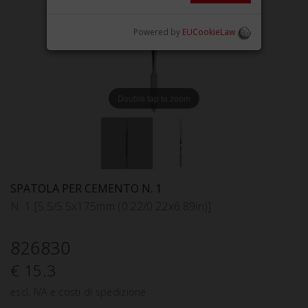
Powered by
EUCookieLaw
Double tap to zoom
SPATOLA PER CEMENTO N. 1
N. 1 [5.5/5.5x175mm (0.22/0.22x6.89in)]
826830
€ 15.3
escl. IVA e costi di spedizione