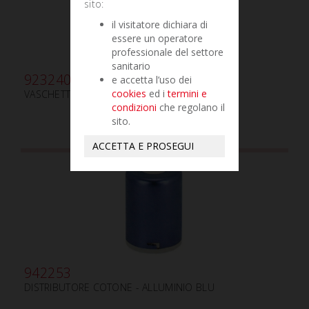
sito:
il visitatore dichiara di
essere un operatore
professionale del settore
sanitario
923240
e accetta l’uso dei
cookies
ed i
termini e
VASCHETTA CON COPERCHIO - PICCOLA
condizioni
che regolano il
sito.
ACCETTA E PROSEGUI
942253
DISTRIBUTORE COTONE - ALLUMINIO BLU