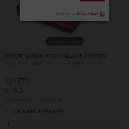
Powered by
EUCookieLaw
Double tap to zoom
VASSOIO GRANDE FORATO ALLUMINIO ROSSO
[185x285x15mm (7.28x11.22x0.59in)]
921873
€ 19.5
escl. IVA e costi di spedizione
DESCRIZIONE PRODOTTO