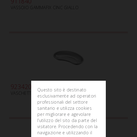
911840
VASSOIO GAMMAFIX CINC GIALLO
923420
Questo sito è destinato
VASCHETTA RENIFORME N.1
esclusivamente ad operatori
professionali del settore
sanitario e utilizza cookies
per migliorare e agevolare
l’utilizzo del sito da parte del
visitatore. Procedendo con la
navigazione e utilizzando il