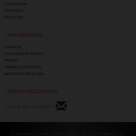
ORTODONZIA
PROTESICA
ACCESSORI
/ INFORMAZIONI
GARANZIA
CONDIZIONI DI VENDITA
PRIVACY
TERMINI E CONDIZIONI
MANUTENZIONE E CURA
/ RIMANI AGGIORNATO
Iscriviti alla newsletter
© CORICAMA Srl | P.IVA e CF 01713980934 | VAT n.IT01713980934 | REA