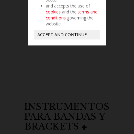
and accepts the use of
cookies
and the
terms and
conditions
governing the
website.
TIJERAS
ACCEPT AND CONTINUE
INSTRUMENTOS
PARA BANDAS Y
BRACKETS