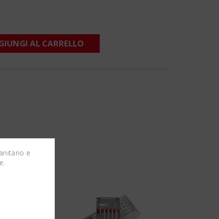
GIUNGI AL CARRELLO
anitario e
e.
o