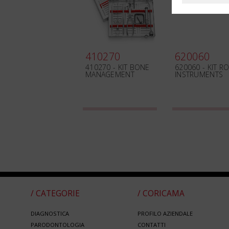
410270
620060
410270 - KIT BONE
620060 - KIT R
MANAGEMENT
INSTRUMENTS
/ CATEGORIE
/ CORICAMA
DIAGNOSTICA
PROFILO AZIENDALE
PARODONTOLOGIA
CONTATTI