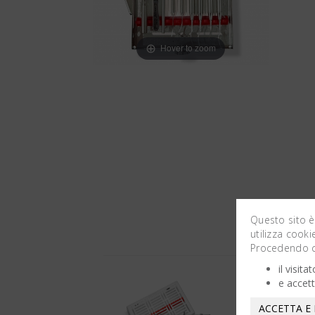
Hover to zoom
Questo sito è
utilizza cooki
Procedendo co
il visit
e accett
ACCETTA E