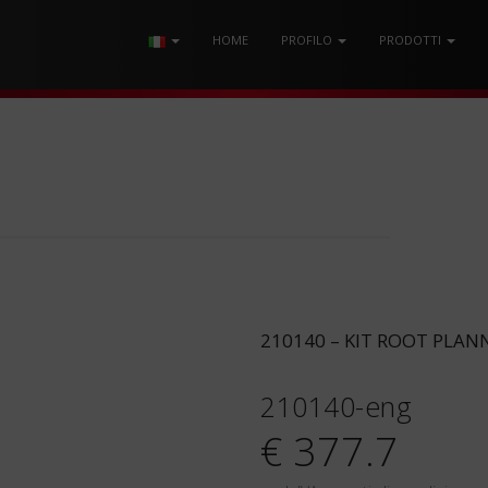
HOME
PROFILO
PRODOTTI
210140 – KIT ROOT PLAN
210140-eng
€ 377.7