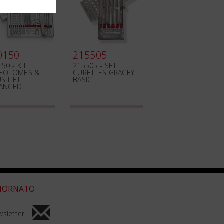
0150
215505
50 - KIT
215505 - SET
EOTOMES &
CURETTES GRACEY
S LIFT
BASIC
ANCED
GIORNATO
ewsletter