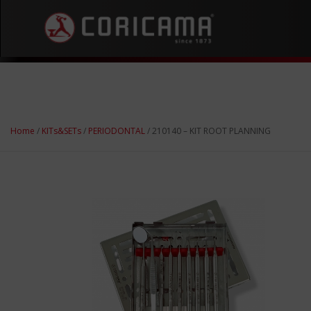
Home
/
KITs&SETs
/
PERIODONTAL
/ 210140 – KIT ROOT PLANNING