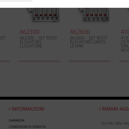
662300
662600
41
OOT
662300 - SET ROOT
662600 - SET ROOT
4101
ELEVATORS
ELEVATORS LINDO-
OST
LUSSATORE
LEVIAN
SINU
ADV
/ INFORMAZIONI
/ RIMANI AG
GARANZIA
Iscriviti alla n
CONDIZIONI DI VENDITA