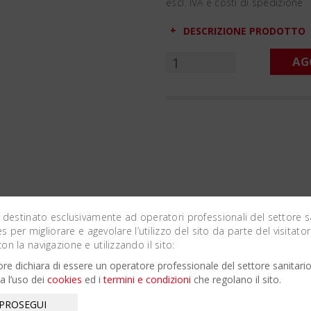
escl. IVA e costi di spedizione
DESCRIZIONE PRODOTTO
AG
 destinato esclusivamente ad operatori professionali del settore s
es per migliorare e agevolare l’utilizzo del sito da parte del visitator
Related Products
n la navigazione e utilizzando il sito:
atore dichiara di essere un operatore professionale del settore sanitari
a l’uso dei
cookies
ed i
termini e condizioni
che regolano il sito.
 PROSEGUI