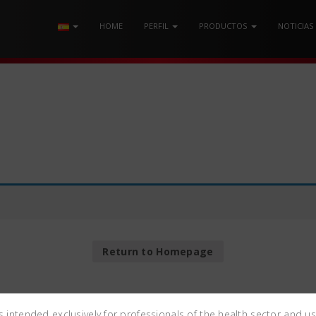
HOME
PERFIL
PRODUCTOS
NOTICIAS
Return to Homepage
is intended exclusively for professionals of the health sector and u