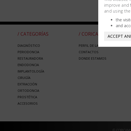
improve and fa
and using the
the visi
and acc
/ CATEGORÍAS
/ CORICAMA
ACCEPT AN
DIAGNÓSTICO
PERFIL DE LA EMPRESA
PERIODONCIA
CONTACTOS
RESTAURADORA
DONDE ESTAMOS
ENDODONCIA
IMPLANTOLOGÍA
CIRUGÍA
EXTRACCIÓN
ORTODONCIA
PROSTÉTICA
ACCESORIOS
© CORICAMA 