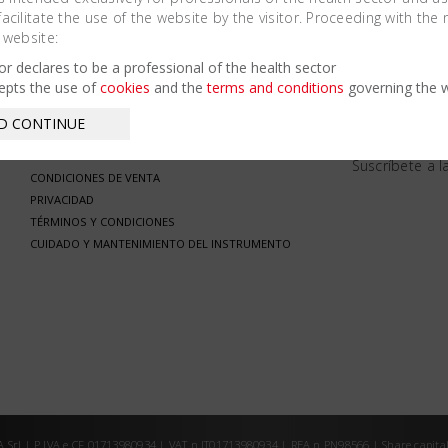
cilitate the use of the website by the visitor. Proceeding with the 
 website:
tor declares to be a professional of the health sector
epts the use of
cookies
and the
terms and conditions
governing the w
/ INFORMACIÓN
/ SUSCRÍBETE
D CONTINUE
GARANTÍA
Suscríbete a l
CONDICIONES DE VENTA
PRIVACIDAD
TÉRMINOS Y CONDICIONES
CUIDADO Y MANTENIMIENTO DEL INSTRUMENTO
Srl | P.IVA e CF 01713980934 | VAT n.IT01713980934 | REA n.PN98566 | Share capital