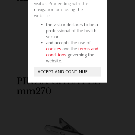
visitor. Proceeding with the
navigation and using the
website:
the visitor declares to be a
professional of the health
sector
and accepts the use of
cookies
and the
terms and
conditions
governing the
website.
ACCEPT AND CONTINUE
PINZA CHEATLE
mm270