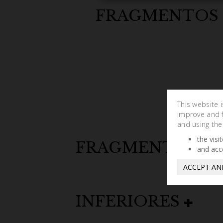
FRAGMENTOS
This website 
improve and fa
and using the
the visi
FRAGMENTOS
and acc
ACCEPT AN
INFERIORES