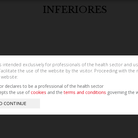
INFERIORES
is intended exclusively for professionals of the health sector and u
cilitate the use of the website by the visitor. Proceeding with the 
 website:
tor declares to be a professional of the health sector
epts the use of
cookies
and the
terms and conditions
governing the w
D CONTINUE