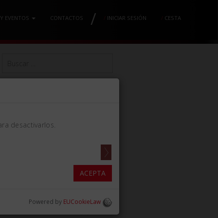
/
 Y EVENTOS
CONTACTOS
/
INICIAR SESIÓN
/
CESTA
ra desactivarlos.
ACEPTA
Powered by
EUCookieLaw