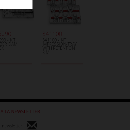
5090
841100
90 - KIT
841100 - KIT
BER DAM
IMPRESSION-TRAY
CK
WITH RETENTION
RIM
 A LA NEWSLETTER
a newsletter