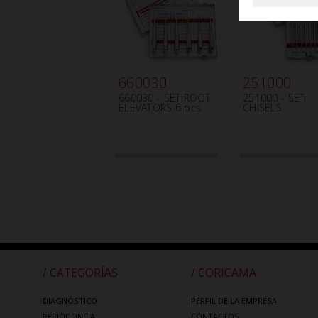
660030
251000
660030 - SET ROOT
251000 - SET
ELEVATORS 6 pcs
CHISELS
/ CATEGORÍAS
/ CORICAMA
DIAGNÓSTICO
PERFIL DE LA EMPRESA
PERIODONCIA
CONTACTOS