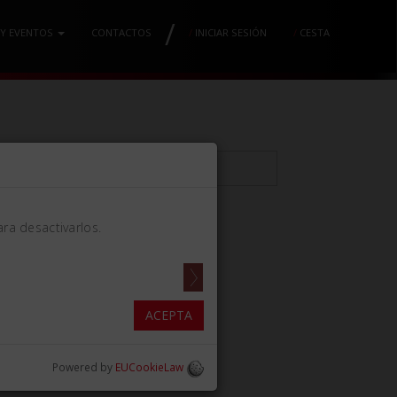
/
 Y EVENTOS
CONTACTOS
/
INICIAR SESIÓN
/
CESTA
ra desactivarlos.
LES
ACEPTA
Powered by
EUCookieLaw