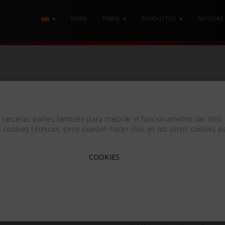
HOME
PERFIL
PRODUCTOS
NOTICIAS
e terceras partes también para mejorar el funcionamento del sitio.
 cookies técnicos, pero pueden hacer click en los otros cookies pa
262500 – SET KNIVES & FI
COOKIES
262500
€ 458.4