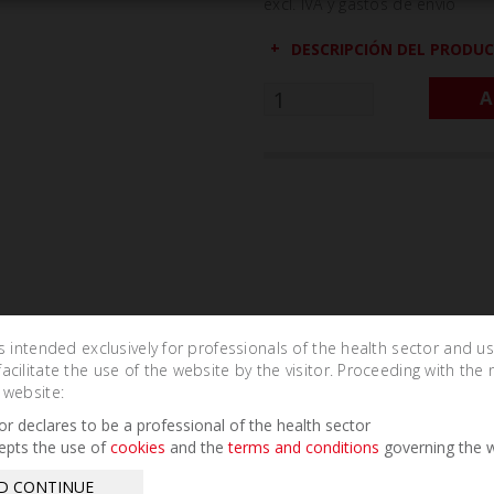
excl. IVA y gastos de envío
DESCRIPCIÓN DEL PRODU
A
is intended exclusively for professionals of the health sector and u
cilitate the use of the website by the visitor. Proceeding with the 
Related Products
 website:
tor declares to be a professional of the health sector
epts the use of
cookies
and the
terms and conditions
governing the w
D CONTINUE