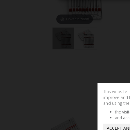
Hover to zoom
This website 
improve and fa
and using the
the visi
and acc
ACCEPT AN