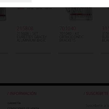
215808
701040
31
215808 - SET
701040 - KIT
3150
CURETTES GRACEY
ORTHODONTIC
RUB
ALUMINIUM BASIC
BRACKETS
BLA
/ INFORMACIÓN
/ SUSCRÍBETE
GARANTÍA
Suscríbete a l
CONDICIONES DE VENTA