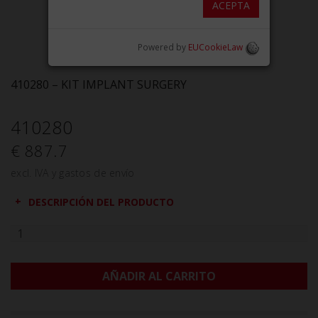
ACEPTA
Powered by
EUCookieLaw
410280 – KIT IMPLANT SURGERY
410280
€ 887.7
excl. IVA y gastos de envío
DESCRIPCIÓN DEL PRODUCTO
AÑADIR AL CARRITO