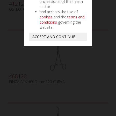
professional of the health
412120
sector
OSTEOTOMO CONVEXO mm2.7
and accepts the use of
cookies
and the
terms and
conditions
governing the
website.
ACCEPT AND CONTINUE
468120
PINZA ARNHOLD mm220 CURVA