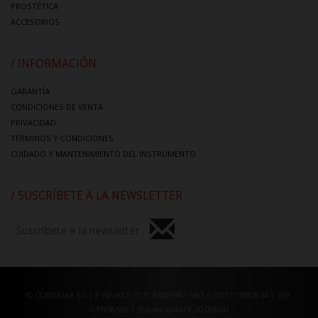
PROSTÉTICA
ACCESORIOS
/ INFORMACIÓN
GARANTÍA
CONDICIONES DE VENTA
PRIVACIDAD
TÉRMINOS Y CONDICIONES
CUIDADO Y MANTENIMIENTO DEL INSTRUMENTO
/ SUSCRÍBETE A LA NEWSLETTER
Suscríbete a la newsletter
© CORICAMA Srl | P.IVA e CF 01713980934 | VAT n.IT01713980934 | REA
n.PN98566 | Share capital € 20.000,00