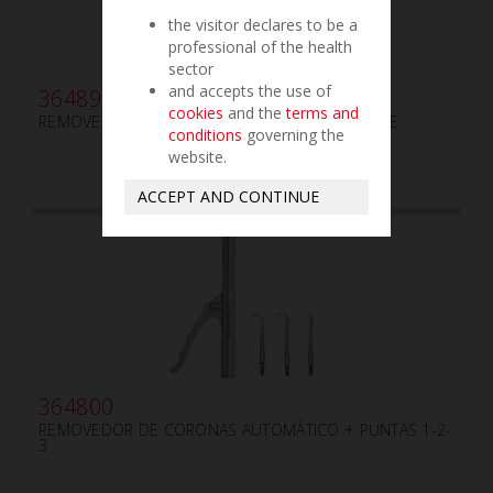
the visitor declares to be a
professional of the health
sector
and accepts the use of
364890
cookies
and the
terms and
REMOVEDOR DE CORONAS AUTOMÁTICO - LLAVE
conditions
governing the
website.
ACCEPT AND CONTINUE
364800
REMOVEDOR DE CORONAS AUTOMÁTICO + PUNTAS 1-2-
3