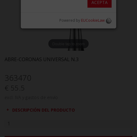
ACEPTA
Powered by
EUCookieLaw
Double tap to zoom
ABRE-CORONAS UNIVERSAL N.3
363470
€ 55.5
excl. IVA y gastos de envío
DESCRIPCIÓN DEL PRODUCTO