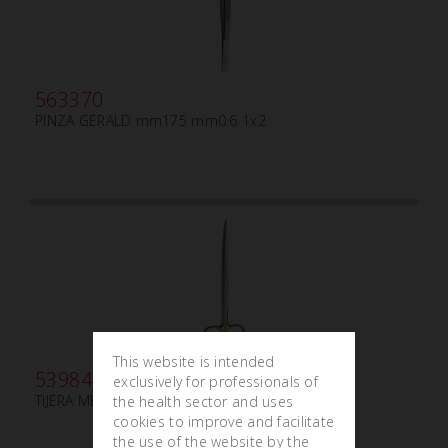
563370
PINZA GERALD mm175 mm0.6 1x2
This website is intended
539841
exclusively for professionals of
TIJERA METZENBAUM mm200 CURVA TC
the health sector and uses
cookies to improve and facilitate
the use of the website by the