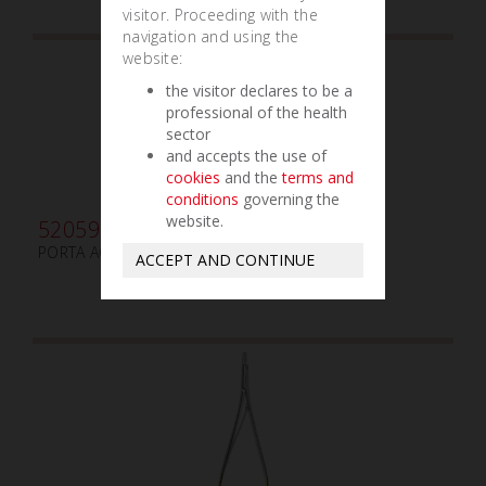
visitor. Proceeding with the
navigation and using the
website:
the visitor declares to be a
professional of the health
sector
and accepts the use of
cookies
and the
terms and
conditions
governing the
website.
520591
PORTA AGUJAS MATHIEU mm200 TC
ACCEPT AND CONTINUE