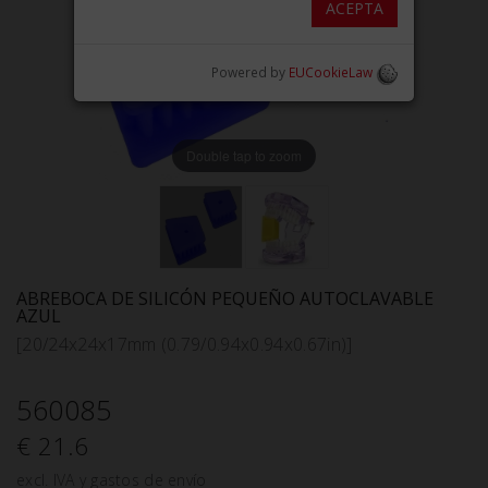
ACEPTA
Powered by
EUCookieLaw
Double tap to zoom
ABREBOCA DE SILICÓN PEQUEÑO AUTOCLAVABLE
AZUL
[20/24x24x17mm (0.79/0.94x0.94x0.67in)]
560085
€ 21.6
excl. IVA y gastos de envío