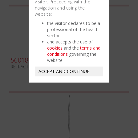
visitor. Proceeding with the
navigation and using the
website:
the visitor declares to be a
professional of the health
sector
and accepts the use of
cookies
and the
terms and
conditions
governing the
560180
website.
RETRACTOR KOCHER mm40x11 INT.
ACCEPT AND CONTINUE