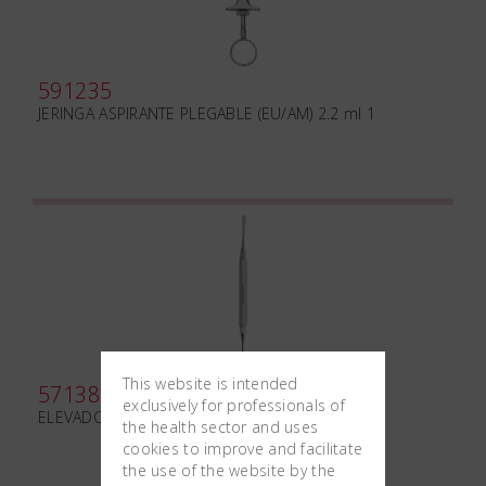
591235
JERINGA ASPIRANTE PLEGABLE (EU/AM) 2.2 ml 1
This website is intended
571380
exclusively for professionals of
ELEVADOR DE PERIOSTIO GOLDMAN-FOX N.14
the health sector and uses
cookies to improve and facilitate
the use of the website by the