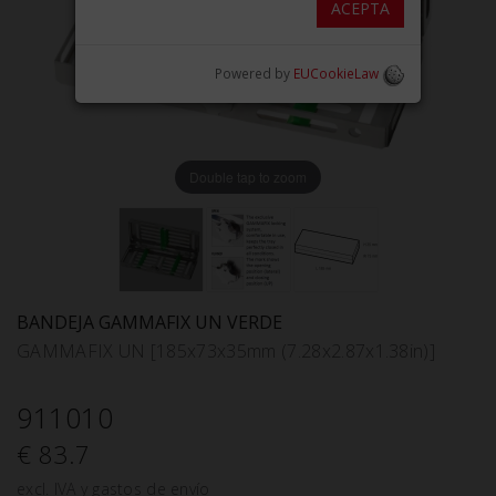
ACEPTA
Powered by
EUCookieLaw
Double tap to zoom
BANDEJA GAMMAFIX UN VERDE
GAMMAFIX UN [185x73x35mm (7.28x2.87x1.38in)]
911010
€ 83.7
excl. IVA y gastos de envío