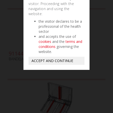
visitor. Proceeding with the
navigation and using the
website:
the visitor declares to be a
professional of the health
sector
and accepts the use of
cookies
and the
terms and
conditions
governing the
website.
911440
BANDEJA GAMMAFIX TRE AMARILLO
ACCEPT AND CONTINUE